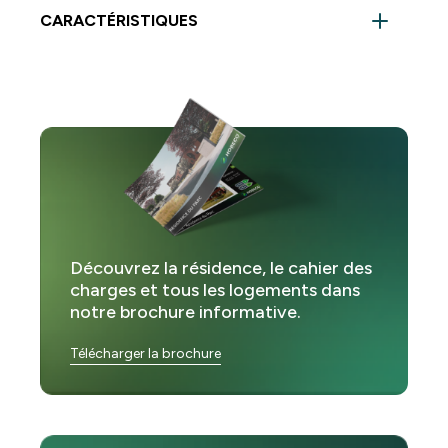
CARACTÉRISTIQUES
Chambre :
1
Salle de bain :
1
WC :
1
Hall :
1
Buanderie :
1
Découvrez la résidence, le cahier des
charges et tous les logements dans
Séjour :
1
notre brochure informative.
Cuisine :
1
Télécharger la brochure
Balcon :
1