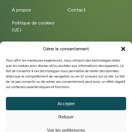
À propos
Contact
Politique de cookies
(UE)
Gérer le consentement
Instagram
LinkedIn
Pour offrir les meilleures expériences, nous utilisons des technologies telles
que les cookies pour stocker et/ou accéder aux informations des appareils. Le
Facebook
fait de consentir à ces technologies nous permettra de traiter des données
telles que le comportement de navigation ou les ID uniques sur ce site. Le fait
de ne pas consentir ou de retirer son consentement peut avoir un effet négatif
sur certaines caractéristiques et fonctions.
©Copyright 2025 Hobeco
BE 0449.572.828
Accepter
Conditions générales de vente
Refuser
Politique de cookies
Stratégie marketing & site web par
Voir les préférences