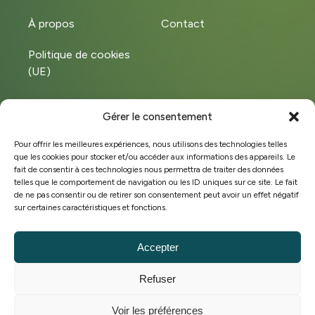
À propos
Contact
Politique de cookies
(UE)
Gérer le consentement
Instagram
LinkedIn
Pour offrir les meilleures expériences, nous utilisons des technologies telles
que les cookies pour stocker et/ou accéder aux informations des appareils. Le
Facebook
fait de consentir à ces technologies nous permettra de traiter des données
telles que le comportement de navigation ou les ID uniques sur ce site. Le fait
de ne pas consentir ou de retirer son consentement peut avoir un effet négatif
sur certaines caractéristiques et fonctions.
©Copyright 2025 Hobeco
BE 0449.572.828
Accepter
Conditions générales de vente
Refuser
Politique de cookies
Stratégie marketing & site web par
Voir les préférences