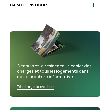
CARACTÉRISTIQUES
Chambre :
1
Salle de bain :
1
WC :
1
Hall :
1
Buanderie :
1
Découvrez la résidence, le cahier des
charges et tous les logements dans
Séjour :
1
notre brochure informative.
Cuisine :
1
Télécharger la brochure
Terrasse :
1