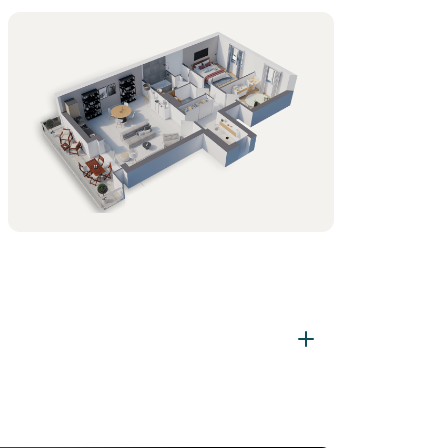
WC :
1
Séjour :
1