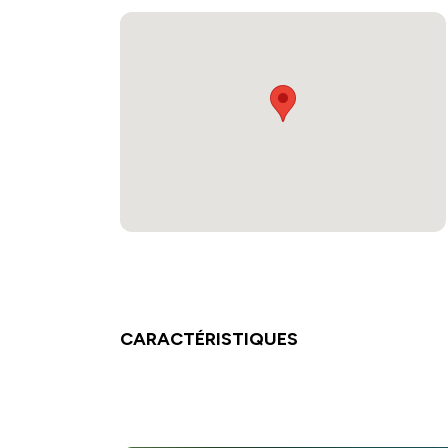
CARACTÉRISTIQUES
Chambres :
2
Salle de bain :
1
Hall :
1
Buanderie :
1