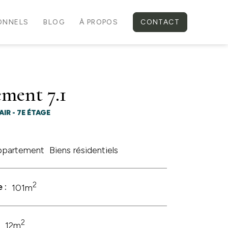
IONNELS
BLOG
À PROPOS
CONTACT
ment 7.1
AIR - 7E ÉTAGE
ppartement
Biens résidentiels
2
 :
101m
2
:
12m