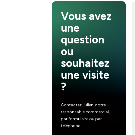
Vous avez
une
question
ou
souhaitez
une visite
?
Contactez Julien, notre
responsable commercial,
par formulaire ou par
téléphone.