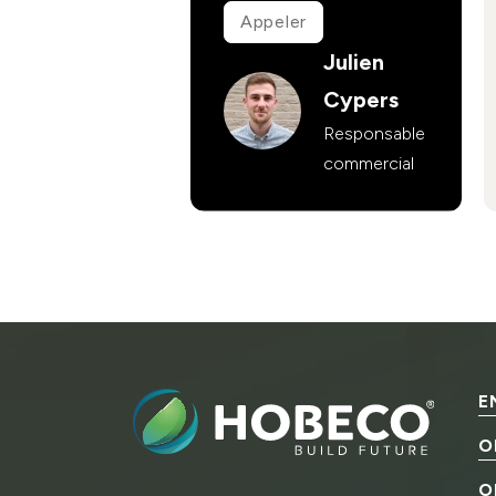
Appeler
Julien
Cypers
Responsable
commercial
E
O
O