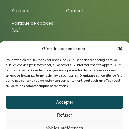
À propos
Contact
Politique de cookies
(UE)
Gérer le consentement
Instagram
LinkedIn
Pour offrir les meilleures expériences, nous utilisons des technologies telles
que les cookies pour stocker et/ou accéder aux informations des appareils. Le
Facebook
fait de consentir à ces technologies nous permettra de traiter des données
telles que le comportement de navigation ou les ID uniques sur ce site. Le fait
de ne pas consentir ou de retirer son consentement peut avoir un effet négatif
sur certaines caractéristiques et fonctions.
©Copyright 2025 Hobeco
BE 0449.572.828
Accepter
Conditions générales de vente
Refuser
Politique de cookies
Stratégie marketing & site web par
Voir les préférences