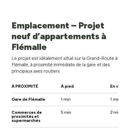
Pas d'information disponible actuellement.
Emplacement – Projet
neuf d’appartements à
Flémalle
Le projet est idéalement situé sur la Grand-Route à
Flémalle, à proximité immédiate de la gare et des
principaux axes routiers
À PROXIMITÉ
À pied
En voitur
Gare de Flémalle
1 min
1 min
Commerces de
5 min
2 min
proximités et
supermarchés