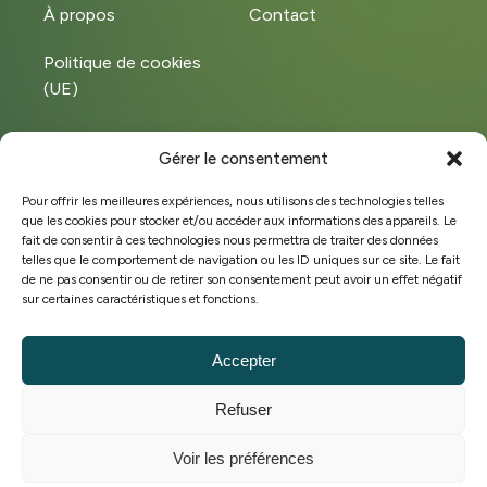
À propos
Contact
Politique de cookies
(UE)
Gérer le consentement
Instagram
LinkedIn
Pour offrir les meilleures expériences, nous utilisons des technologies telles
que les cookies pour stocker et/ou accéder aux informations des appareils. Le
Facebook
fait de consentir à ces technologies nous permettra de traiter des données
telles que le comportement de navigation ou les ID uniques sur ce site. Le fait
de ne pas consentir ou de retirer son consentement peut avoir un effet négatif
sur certaines caractéristiques et fonctions.
©Copyright 2025 Hobeco
BE 0449.572.828
Accepter
Conditions générales de vente
Refuser
Politique de cookies
Stratégie marketing & site web par
Voir les préférences
www.localisywebagency.com