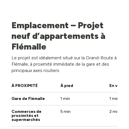
Pas d'information disponible actuellement.
Emplacement – Projet
neuf d’appartements à
Flémalle
Le projet est idéalement situé sur la Grand-Route à
Flémalle, à proximité immédiate de la gare et des
principaux axes routiers
À PROXIMITÉ
À pied
En voitur
Gare de Flémalle
1 min
1 min
Commerces de
5 min
2 min
proximités et
supermarchés