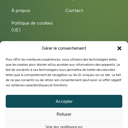
À propos
Contact
Politique de cookies
(UE)
Gérer le consentement
Instagram
LinkedIn
Pour offrir les meilleures expériences, nous utilisons des technologies telles
que les cookies pour stocker et/ou accéder aux informations des appareils. Le
Facebook
fait de consentir à ces technologies nous permettra de traiter des données
telles que le comportement de navigation ou les ID uniques sur ce site. Le fait
de ne pas consentir ou de retirer son consentement peut avoir un effet négatif
sur certaines caractéristiques et fonctions.
©Copyright 2025 Hobeco
BE 0449.572.828
Accepter
Conditions générales de vente
Refuser
Politique de cookies
Stratégie marketing & site web par
Voir les préférences