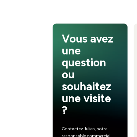
Vous avez
une
question
ou
souhaitez
une visite
?
Contactez Julien, notre
responsable commercial,