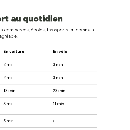
Salle de bain :
1
rt au quotidien
Salle à manger :
1
 des commerces, écoles, transports en commun
Terrasse :
1
agréable.
En voiture
En vélo
2 min
3 min
2 min
3 min
13 min
23 min
5 min
11 min
5 min
/