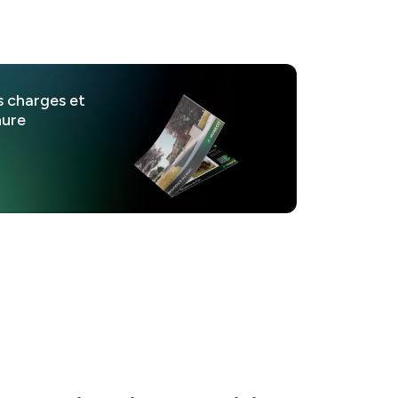
s charges et
hure