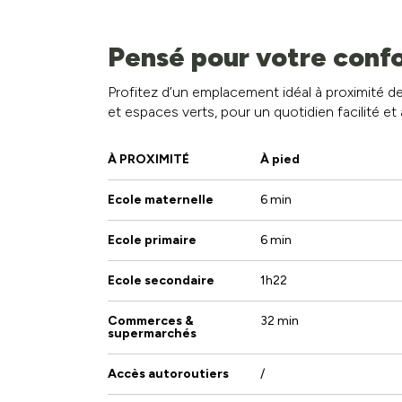
Chambre :
1
Hall :
1
Pensé pour votre confo
Buanderie :
1
WC :
1
Profitez d’un emplacement idéal à proximité
Cuisine :
1
Salon :
1
et espaces verts, pour un quotidien facilité et 
À PROXIMITÉ
À pied
Ecole maternelle
6 min
Ecole primaire
6 min
Ecole secondaire
1h22
Commerces &
32 min
supermarchés
Accès autoroutiers
/