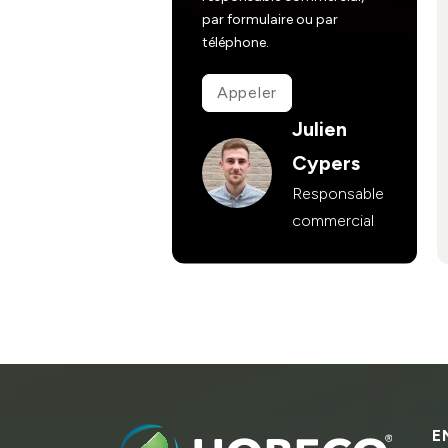
par formulaire ou par
téléphone.
Appeler
Julien
Cypers
Responsable
commercial
E