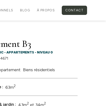
IONNELS
BLOG
À PROPOS
CONTACT
ement B3
RC - APPARTEMENTS - NIVEAU 0
 4671
ppartement
Biens résidentiels
2
 :
63m
2
2
 jardin :
43m
et 34m