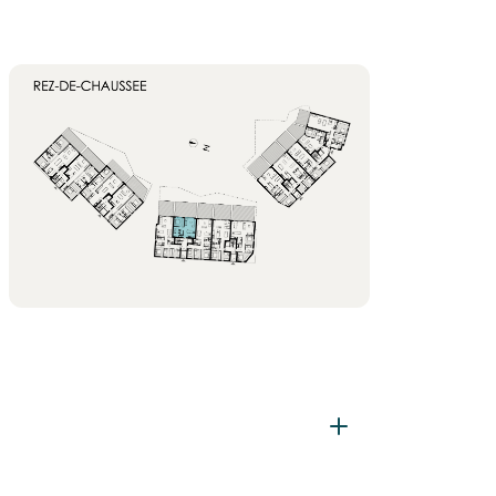
indé - Vidéo parlophone - VMC simple flux