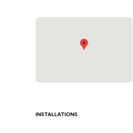
INSTALLATIONS
- Pompes à chaleur - Chauffage sol - Porte bl