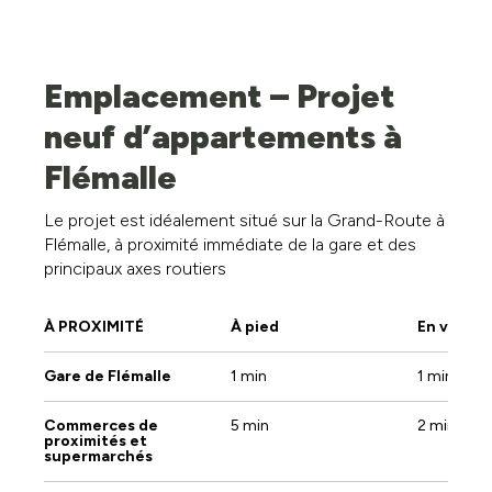
Pas d'information disponible actuellement.
Emplacement – Projet
neuf d’appartements à
Flémalle
Le projet est idéalement situé sur la Grand-Route à
Flémalle, à proximité immédiate de la gare et des
principaux axes routiers
À PROXIMITÉ
À pied
En voitur
Gare de Flémalle
1 min
1 min
Commerces de
5 min
2 min
proximités et
supermarchés