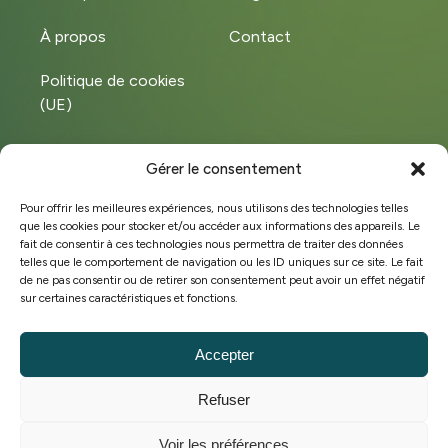
À propos
Contact
Politique de cookies
(UE)
Gérer le consentement
Instagram
LinkedIn
Pour offrir les meilleures expériences, nous utilisons des technologies telles
que les cookies pour stocker et/ou accéder aux informations des appareils. Le
Facebook
fait de consentir à ces technologies nous permettra de traiter des données
telles que le comportement de navigation ou les ID uniques sur ce site. Le fait
de ne pas consentir ou de retirer son consentement peut avoir un effet négatif
sur certaines caractéristiques et fonctions.
©Copyright 2025 Hobeco
BE 0449.572.828
Accepter
Conditions générales de vente
Refuser
Politique de cookies
Stratégie marketing & site web par
Voir les préférences