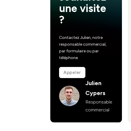
une visite
?
Contactez Julien, notre
responsable commercial,
par formulaire ou par
téléphone.
Appeler
Julien
Cypers
Responsable
commercial