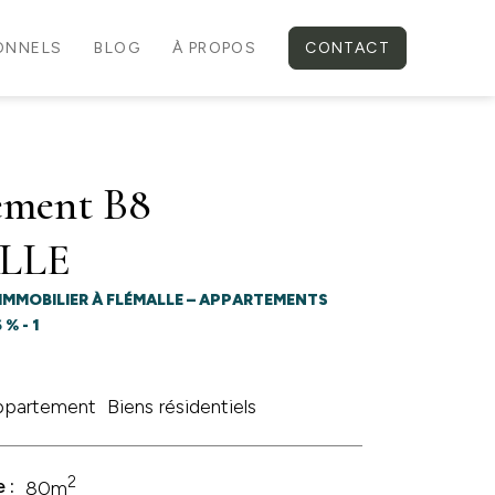
IONNELS
BLOG
À PROPOS
CONTACT
ement B8
LLE
IMMOBILIER À FLÉMALLE – APPARTEMENTS
% - 1
ppartement
Biens résidentiels
2
 :
80m