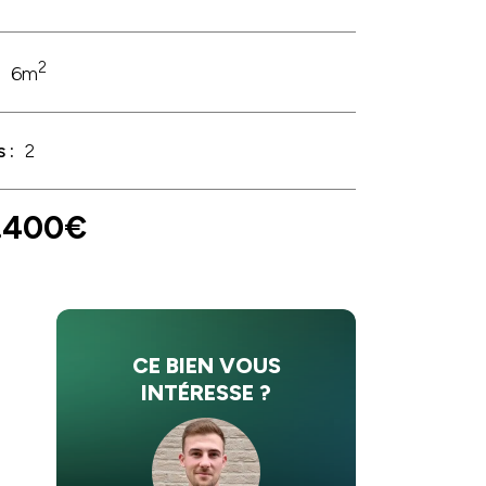
2
:
6m
 :
2
.400€
CE BIEN VOUS
INTÉRESSE ?