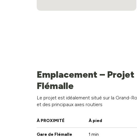
Pas d'information disponible actuellement.
Emplacement – Projet 
Flémalle
Le projet est idéalement situé sur la Grand-Ro
et des principaux axes routiers
À PROXIMITÉ
À pied
Gare de Flémalle
1 min