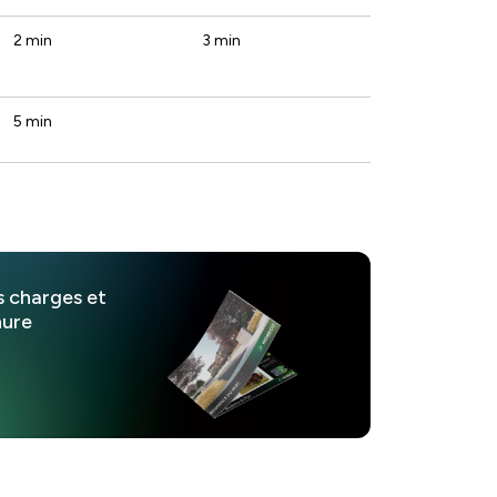
2 min
3 min
5 min
s charges et
hure