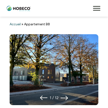
Accueil
»
Appartement B8
1
/
12