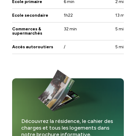
Ecole primaire
6 min
2 min
Terrasse :
1
Ecole secondaire
1h22
13 min
Commerces &
32 min
5 min
supermarchés
Accès autoroutiers
/
5 min
Découvrez la résidence, le cahier des
charges et tous les logements dans
notre brochure informative.