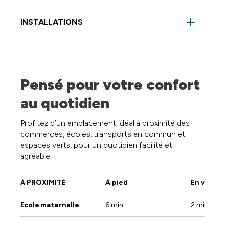
INSTALLATIONS
Chambre :
2
Hall :
1
Pensé pour votre confort
Salle de bain :
1
au quotidien
Buanderie :
1
Profitez d’un emplacement idéal à proximité des
commerces, écoles, transports en commun et
WC :
1
espaces verts, pour un quotidien facilité et
agréable.
Cuisine :
1
À PROXIMITÉ
À pied
En voitur
Salle à manger :
1
Ecole maternelle
6 min
2 min
Salon :
1