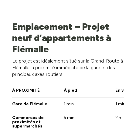
Pas d'information disponible actuellement.
Emplacement – Projet
neuf d’appartements à
Flémalle
Le projet est idéalement situé sur la Grand-Route à
Flémalle, à proximité immédiate de la gare et des
principaux axes routiers
À PROXIMITÉ
À pied
En voitur
Gare de Flémalle
1 min
1 min
Commerces de
5 min
2 min
proximités et
supermarchés