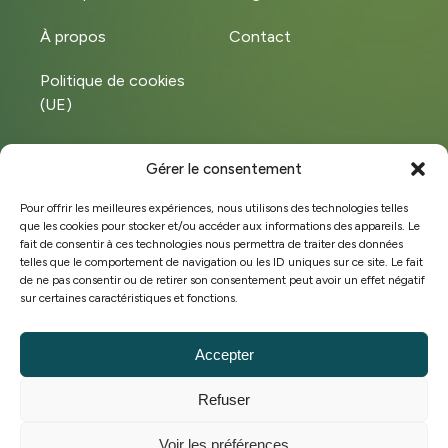
À propos
Contact
Politique de cookies
(UE)
Gérer le consentement
Instagram
LinkedIn
Pour offrir les meilleures expériences, nous utilisons des technologies telles
que les cookies pour stocker et/ou accéder aux informations des appareils. Le
Facebook
fait de consentir à ces technologies nous permettra de traiter des données
telles que le comportement de navigation ou les ID uniques sur ce site. Le fait
de ne pas consentir ou de retirer son consentement peut avoir un effet négatif
sur certaines caractéristiques et fonctions.
©Copyright 2025 Hobeco
BE 0449.572.828
Accepter
Conditions générales de vente
Refuser
Politique de cookies
Stratégie marketing & site web par
Voir les préférences