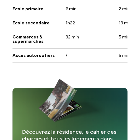
Ecole primaire
6 min
2 min
Salon :
1
Ecole secondaire
1h22
13 min
Terrasse :
1
Commerces &
32 min
5 min
supermarchés
Accès autoroutiers
/
5 min
Découvrez la résidence, le cahier des
charges et tous les logements dans