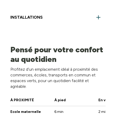
INSTALLATIONS
- Pompes à chaleur - Chauffage sol - Porte blindé -
Vidéo parlophone - VMC simple flux
Chambre :
2
Pensé pour votre confort
au quotidien
Hall :
1
Profitez d’un emplacement idéal à proximité des
Salle de bain :
1
commerces, écoles, transports en commun et
espaces verts, pour un quotidien facilité et
Buanderie :
1
agréable.
WC :
1
À PROXIMITÉ
À pied
En voitur
Cuisine :
1
Ecole maternelle
6 min
2 min
Salle à manger :
1