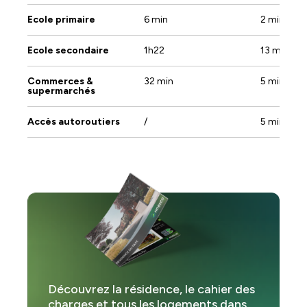
Ecole primaire
6 min
2 min
Salon :
1
Ecole secondaire
1h22
13 min
Terrasse :
1
Commerces &
32 min
5 min
supermarchés
Accès autoroutiers
/
5 min
Découvrez la résidence, le cahier des
charges et tous les logements dans