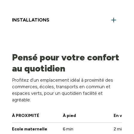
INSTALLATIONS
- Pompes à chaleur - Chauffage sol - Porte blindé -
Vidéo parlophone - VMC simple flux
Chambre :
2
Pensé pour votre confort
au quotidien
Hall :
1
Profitez d’un emplacement idéal à proximité des
Salle de bain :
1
commerces, écoles, transports en commun et
espaces verts, pour un quotidien facilité et
Buanderie :
1
agréable.
WC :
1
À PROXIMITÉ
À pied
En voitur
Cuisine :
1
Ecole maternelle
6 min
2 min
Salle à manger :
1