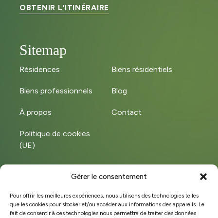
OBTENIR L'ITINÉRAIRE
Sitemap
Résidences
Biens résidentiels
Biens professionnels
Blog
À propos
Contact
Politique de cookies
(UE)
Gérer le consentement
Instagram
LinkedIn
Pour offrir les meilleures expériences, nous utilisons des technologies telles
que les cookies pour stocker et/ou accéder aux informations des appareils. Le
Facebook
fait de consentir à ces technologies nous permettra de traiter des données