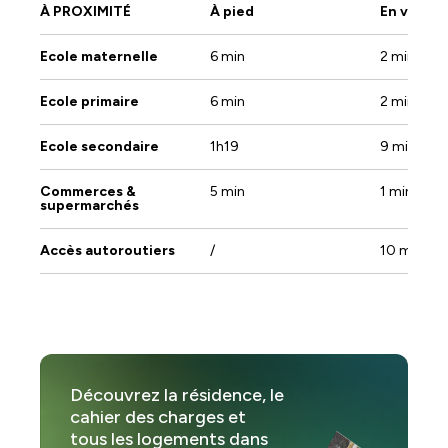
À PROXIMITÉ
À pied
En voitur
Ecole maternelle
6 min
2 min
Ecole primaire
6 min
2 min
Ecole secondaire
1h19
9 min
Commerces &
5 min
1 min
supermarchés
Accès autoroutiers
/
10 min
Découvrez la résidence, le
cahier des charges et
tous les logements dans