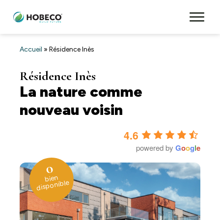
Accueil
»
Résidence Inès
Résidence Inès
La nature comme
nouveau voisin
4.6
powered by
G
o
o
g
l
e
0
bien
disponible