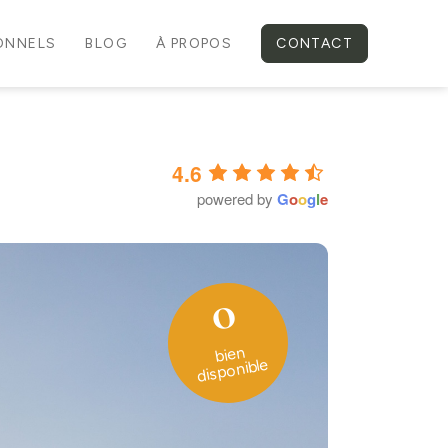
IONNELS
BLOG
À PROPOS
CONTACT
4.6
powered by
G
o
o
g
l
e
0
bien
disponible