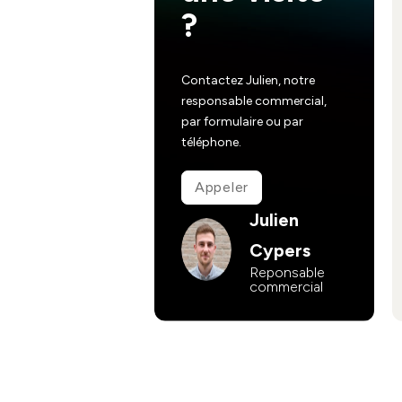
?
Contactez Julien, notre
responsable commercial,
par formulaire ou par
téléphone.
Appeler
Julien
Cypers
Reponsable
commercial