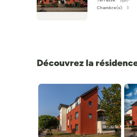
Terrasse:
16m
Chambre(s):
3
Découvrez la résidenc