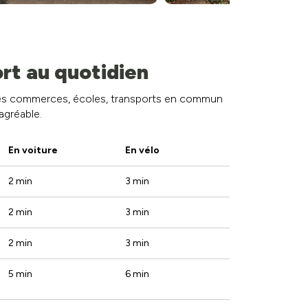
rt au quotidien
 des commerces, écoles, transports en commun
agréable.
En voiture
En vélo
2 min
3 min
2 min
3 min
2 min
3 min
5 min
6 min