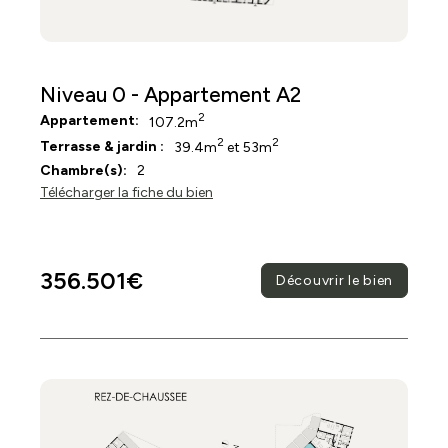
Niveau 0 - Appartement A2
2
Appartement:
107.2m
2
2
Terrasse & jardin :
39.4m
et 53m
Chambre(s):
2
Télécharger la fiche du bien
356.501€
Découvrir le bien