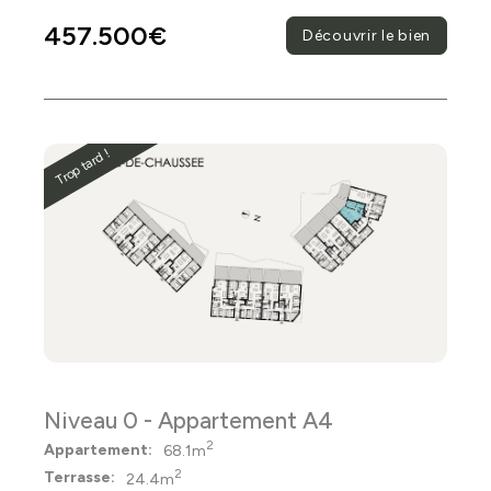
457.500€
Découvrir le bien
Trop tard !
Niveau 0 - Appartement A4
2
Appartement:
68.1m
2
Terrasse:
24.4m