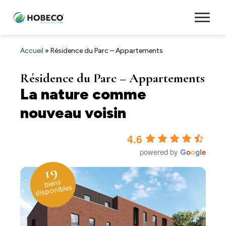
Accueil
»
Résidence du Parc – Appartements
Résidence du Parc – Appartements
La nature comme
nouveau voisin
4.6
powered by
G
o
o
g
l
e
19
biens
disponibles