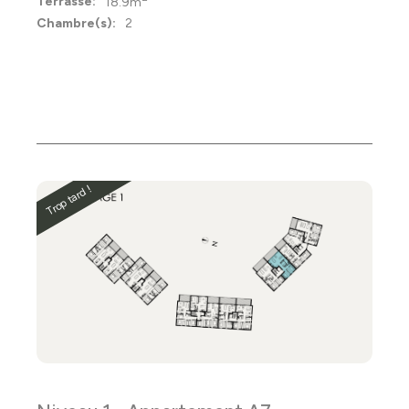
Terrasse:
18.9m
Chambre(s):
2
Trop tard !