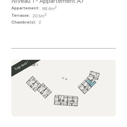
Niveau 1 - Appartement A7
2
Appartement:
88.4m
2
Terrasse:
20.5m
Chambre(s):
2
Trop tard !