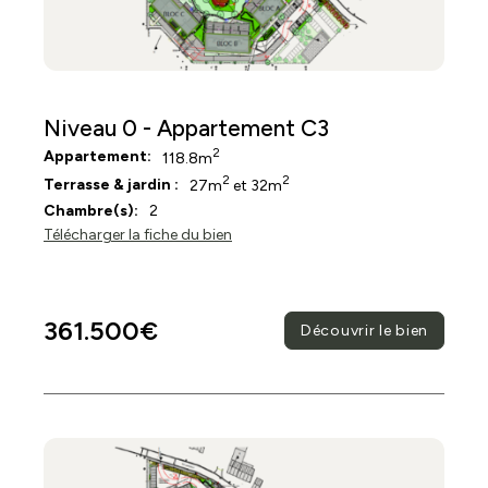
Niveau 0 - Appartement C3
2
Appartement:
118.8m
2
2
Terrasse & jardin :
27m
et 32m
Chambre(s):
2
Télécharger la fiche du bien
361.500€
Découvrir le bien