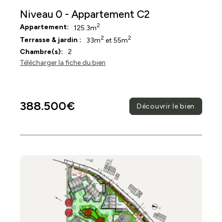
Niveau 0 - Appartement C2
2
Appartement:
125.3m
2
2
Terrasse & jardin :
33m
et 55m
Chambre(s):
2
Télécharger la fiche du bien
388.500€
Découvrir le bien