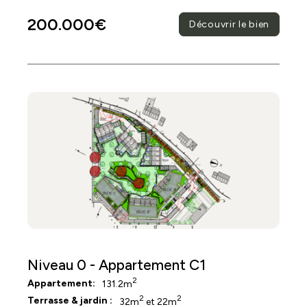
200.000€
Découvrir le bien
Niveau 0 - Appartement C1
2
Appartement:
131.2m
2
2
Terrasse & jardin :
32m
et 22m