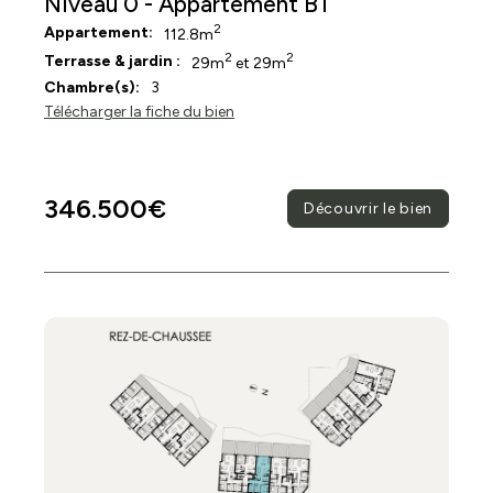
Niveau 0 - Appartement B1
2
Appartement:
112.8m
2
2
Terrasse & jardin :
29m
et 29m
Chambre(s):
3
Télécharger la fiche du bien
346.500€
Découvrir le bien