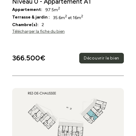
Niveau 0 - Appartement A1
2
Appartement:
97.5m
2
2
Terrasse & jardin :
35.6m
et 16m
Chambre(s):
2
Télécharger la fiche du bien
366.500€
Découvrir le bien