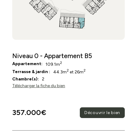
Niveau 0 - Appartement B5
2
Appartement:
109.1m
2
2
Terrasse & jardin :
44.3m
et 26m
Chambre(s):
2
Télécharger la fiche du bien
357.000€
Découvrir le bien