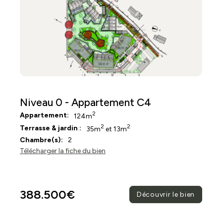
Niveau 0 - Appartement C4
2
Appartement:
124m
2
2
Terrasse & jardin :
35m
et 13m
Chambre(s):
2
Télécharger la fiche du bien
388.500€
Découvrir le bien