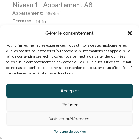
Niveau 1 - Appartement A8
2
Appartement:
86.9m
2
Terrasse:
14.1m
Chambre(s):
2
Gérer le consentement
Pour offrir les meilleures expériences, nous utilisons des technologies telles
que les cookies pour stocker et/ou accéder aux informations des appareils. Le
fait de consentir à ces technologies nous permettra de traiter des données
telles que le comportement de navigation ou les ID uniques sur ce site. Le fait
de ne pas consentir ou de retirer son consentement peut avoir un effet négatif
sur certaines caractéristiques et fonctions.
Trop tard !
Accepter
Refuser
Voir les préférences
Planifier une visite
Politique de cookies