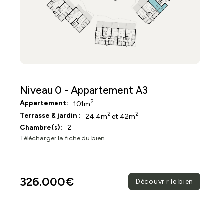
Niveau 0 - Appartement A3
2
Appartement:
101m
2
2
Terrasse & jardin :
24.4m
et 42m
Chambre(s):
2
Télécharger la fiche du bien
326.000€
Découvrir le bien