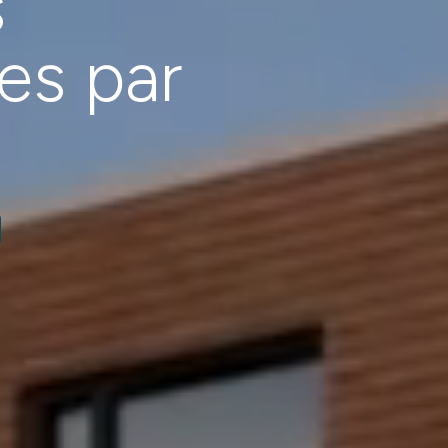
s
es par