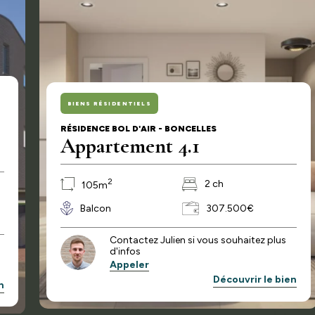
BIENS RÉSIDENTIELS
RÉSIDENCE BOL D'AIR - BONCELLES
Appartement 4.1
2
2 ch
105m
Balcon
307.500€
Contactez Julien si vous souhaitez plus
d'infos
Appeler
Découvrir le bien
n