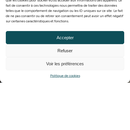
Choisissez la localisation qui vous convient le
que les cookies pour stocker et/ou accéder aux informations des appareils. Le
fait de consentir à ces technologies nous permettra de traiter des données
mieux, proche de votre travail, de votre famille
telles que le comportement de navigation ou les ID uniques sur ce site. Le fait
de ne pas consentir ou de retirer son consentement peut avoir un effet négatif
ou de vos habitudes.
sur certaines caractéristiques et fonctions.
Accepter
ELS
BIENS RÉSIDENTIELS
Refuser
Voir les préférences
Politique de cookies