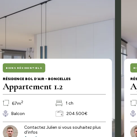
BIENS RÉSIDENTIELS
B
RÉSIDENCE BOL D'AIR - BONCELLES
RÉS
Appartement 1.2
A
2
1 ch
67m
Balcon
204.500€
Contactez Julien si vous souhaitez plus
d'infos